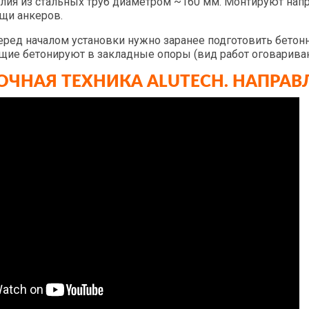
ия из стальных труб диаметром ~160 мм. Монтируют напр
щи анкеров.
еред началом установки нужно заранее подготовить бето
ие бетонируют в закладные опоры (вид работ оговариваю
ЗОЧНАЯ ТЕХНИКА ALUTECH. НАПРА