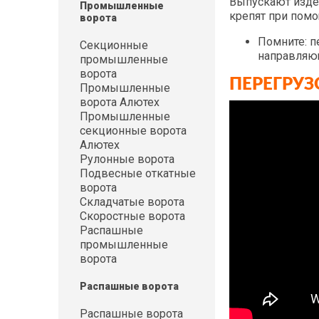
Выпускают издел
Промышленные
крепят при помо
ворота
Помните: п
Секционные
направляющ
промышленные
ворота
ПЕРЕГРУ
Промышленные
ворота Алютех
Промышленные
секционные ворота
Алютех
Рулонные ворота
Подвесные откатные
ворота
Складчатые ворота
Скоростные ворота
Распашные
промышленные
ворота
Распашные ворота
Распашные ворота