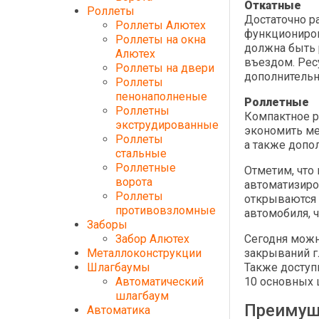
Откатные
Роллеты
Достаточно р
Роллеты Алютех
функционирова
Роллеты на окна
должна быть 
Алютех
въездом. Рес
Роллеты на двери
дополнительн
Роллеты
пенонаполненые
Роллетные
Роллетны
Компактное р
экструдированные
экономить ме
Роллеты
а также допо
стальные
Роллетные
Отметим, что
ворота
автоматизиро
Роллеты
открываются 
противовзломные
автомобиля, ч
Заборы
Забор Алютех
Сегодня можн
Металлоконструкции
закрываний г
Шлагбаумы
Также доступ
Автоматический
10 основных 
шлагбаум
Преимущ
Автоматика