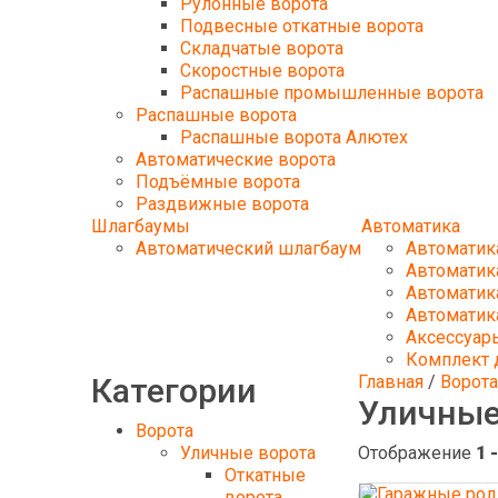
Рулонные ворота
Подвесные откатные ворота
Складчатые ворота
Скоростные ворота
Распашные промышленные ворота
Распашные ворота
Распашные ворота Алютех
Автоматические ворота
Подъёмные ворота
Раздвижные ворота
Шлагбаумы
Автоматика
Автоматический шлагбаум
Автоматик
Автоматика
Автоматик
Автоматик
Аксессуар
Комплект 
Категории
Главная
/
Ворота
Уличные
Ворота
Уличные ворота
Отображение
1 
Откатные
ворота