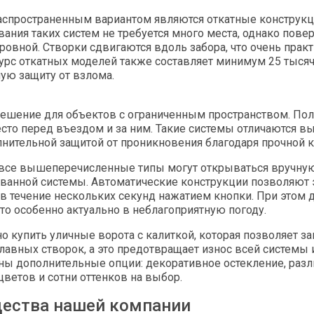
аспространенным вариантом являются откатные конструкци
ния таких систем не требуется много места, однако повер
ровной. Створки сдвигаются вдоль забора, что очень прак
урс откатных моделей также составляет минимум 25 тысяч
ую защиту от взлома.
ешение для объектов с ограниченным пространством. Поло
сто перед въездом и за ним. Такие системы отличаются в
лнительной защитой от проникновения благодаря прочной 
 все вышеперечисленные типы могут открываться вручну
ванной системы. Автоматические конструкции позволяют 
в течение нескольких секунд нажатием кнопки. При этом 
то особенно актуально в неблагоприятную погоду.
о купить уличные ворота с калиткой, которая позволяет з
лавных створок, а это предотвращает износ всей системы
ны дополнительные опции: декоративное остекление, разл
цветов и сотни оттенков на выбор.
ества нашей компании