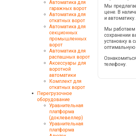
Автоматика для
Мы предлагае
гаражных ворот
цене. В нали
Автоматика для
и автоматику
откатных ворот
Автоматика для
Мы работаем 
секционных
сохранении в
промышленных
установку в 
ворот
оптимальную 
Автоматика для
распашных ворот
Ознакомиться
Аксессуары для
телефону.
воротной
автоматики
Комплект для
откатных ворот
Перегрузочное
оборудование
Уравнительная
платформа
(доклевеллер)
Уравнительная
платформа
Алютех