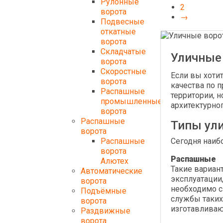
Рулонные
2
ворота
→
Подвесные
откатные
ворота
Складчатые
Уличные
ворота
Скоростные
Если вы хоти
ворота
качества по 
Распашные
территории, 
промышленные
архитектурног
ворота
Распашные
Типы ул
ворота
Распашные
Сегодня наиб
ворота
Распашные
Алютех
Такие вариан
Автоматические
эксплуатации,
ворота
необходимо с
Подъёмные
службы таких
ворота
изготавливаю
Раздвижные
ворота