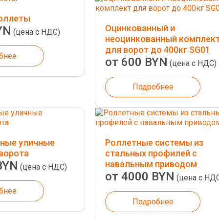
оллеты
Оцинкованный и
YN
(цена с НДС)
неоцинкованный комплек
для ворот до 400кг SG01
бнее
от 600 BYN
(цена с НДС)
Подробнее
ные уличные
Роллетные системы из
ворота
стальных профилей с
BYN
навальным приводом
(цена с НДС)
от 4000 BYN
(цена с НД
бнее
Подробнее