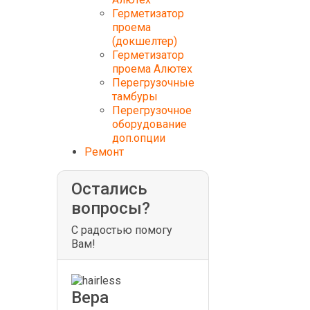
Герметизатор
проема
(докшелтер)
Герметизатор
проема Алютех
Перегрузочные
тамбуры
Перегрузочное
оборудование
доп.опции
Ремонт
Остались
вопросы?
С радостью помогу
Вам!
Вера