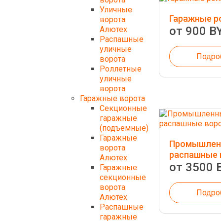
Уличные
Гаражные р
ворота
от 900 B
Алютех
Распашные
уличные
Подро
ворота
Роллетные
уличные
ворота
Гаражные ворота
Секционные
гаражные
(подъемные)
Гаражные
Промышлен
ворота
распашные 
Алютех
от 3500 
Гаражные
секционные
ворота
Подро
Алютех
Распашные
гаражные