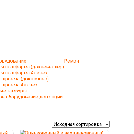
борудование
Ремонт
ая платформа (доклевеллер)
ая платформа Алютех
р проема (докшелтер)
р проема Алютех
ые тамбуры
ое оборудование доп.опции