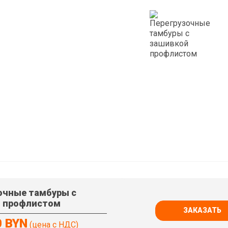
очные тамбуры с
й профлистом
ЗАКАЗАТЬ
0 BYN
(цена с НДС)