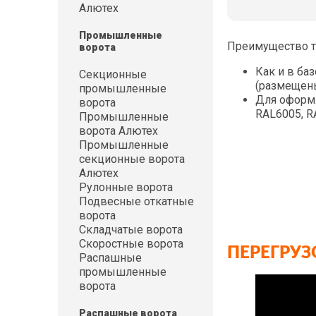
Алютех
Промышленные
Преимущество та
ворота
Как и в ба
Секционные
(размещены
промышленные
Для оформл
ворота
RAL6005, R
Промышленные
ворота Алютех
Промышленные
секционные ворота
Алютех
Рулонные ворота
Подвесные откатные
ворота
Складчатые ворота
Скоростные ворота
ПЕРЕГРУ
Распашные
промышленные
ворота
Распашные ворота